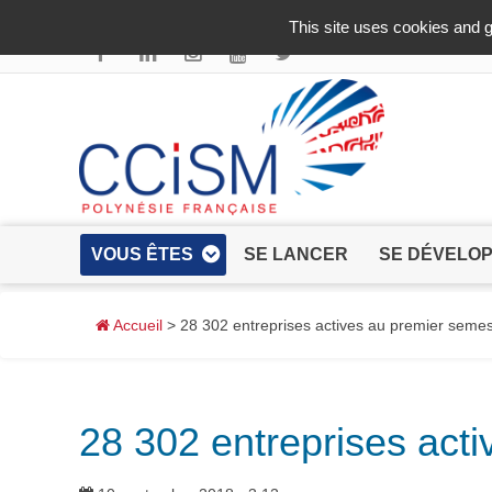
Aller au contenu principal
This site uses cookies and g
VOUS ÊTES
SE LANCER
SE DÉVELO
Accueil
> 28 302 entreprises actives au premier seme
28 302 entreprises act