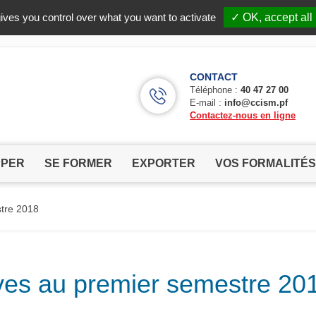
Facebook (Customer Chat) is disabled.
✓ Allow
ives you control over what you want to activate
✓ OK, accept all
CONTACT
Téléphone :
40 47 27 00
E-mail :
info@ccism.pf
Contactez-nous en ligne
PPER
SE FORMER
EXPORTER
VOS FORMALITÉS
stre 2018
ives au premier semestre 20