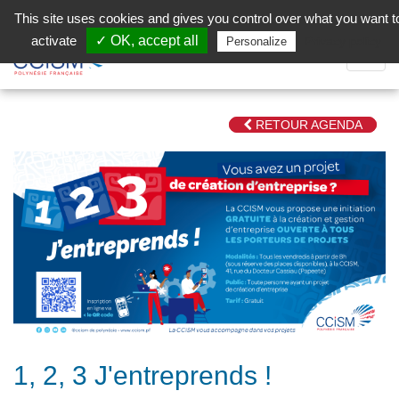
Aller au contenu principal
Facebook (Customer Chat) is disabled.
✓ Allow
This site uses cookies and gives you control over what you want t
activate
✓ OK, accept all
Privacy policy
Personalize
Dépli
la
Navig
RETOUR AGENDA
1, 2, 3 J'entreprends !