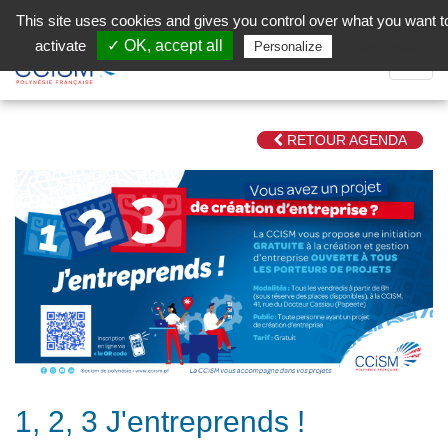
Aller au contenu principal
Facebook (Customer Chat) is disabled.
✓ Allow
This site uses cookies and gives you control over what you want t
activate
✓ OK, accept all
Privacy policy
Personalize
Dépli
la
Navig
RETOUR AGENDA
1, 2, 3 J'entreprends !