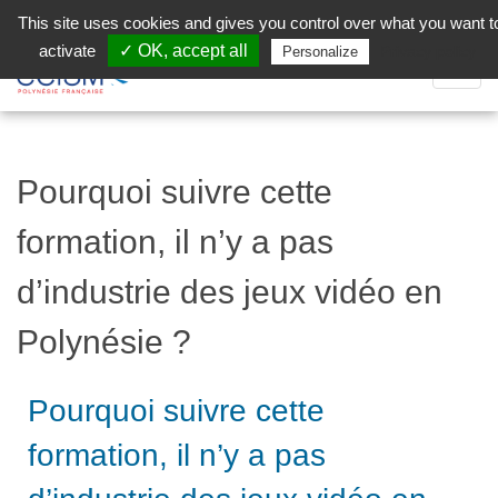
Aller au contenu principal
Facebook (Customer Chat) is disabled.
✓ Allow
This site uses cookies and gives you control over what you want t
activate
✓ OK, accept all
Privacy policy
Personalize
Dépli
la
Navig
Pourquoi suivre cette
formation, il n’y a pas
d’industrie des jeux vidéo en
Polynésie ?
Pourquoi suivre cette
formation, il n’y a pas